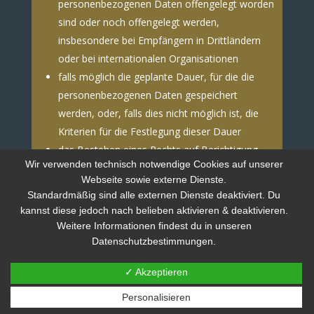
personenbezogenen Daten offengelegt worden
sind oder noch offengelegt werden,
insbesondere bei Empfängern in Drittländern
oder bei internationalen Organisationen
falls möglich die geplante Dauer, für die die
personenbezogenen Daten gespeichert
werden, oder, falls dies nicht möglich ist, die
Kriterien für die Festlegung dieser Dauer
das Bestehen eines Rechts auf Berichtigung
Wir verwenden technisch notwendige Cookies auf unserer
oder Löschung der sie betreffenden
Webseite sowie externe Dienste.
personenbezogenen Daten oder auf
Standardmäßig sind alle externen Dienste deaktiviert. Du
Einschränkung der Verarbeitung durch den
kannst diese jedoch nach belieben aktivieren & deaktivieren.
Verantwortlichen oder eines
Weitere Informationen findest du in unseren
Widerspruchsrechts gegen diese Verarbeitung
Datenschutzbestimmungen.
das Bestehen eines Beschwerderechts bei einer
✓ Akzeptieren
Aufsichtsbehörde
wenn die personenbezogenen Daten nicht bei
Personalisieren
der betroffenen Person erhoben werden: Alle